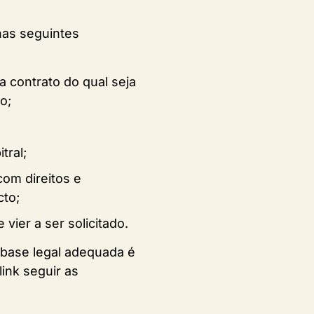
nas seguintes
 contrato do qual seja
o;
tral;
com direitos e
cto;
vier a ser solicitado.
a base legal adequada é
ink seguir as