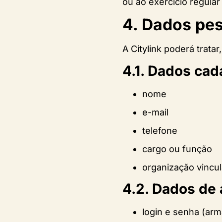
ou ao exercício regular 
4. Dados pes
A Citylink poderá trata
4.1. Dados cad
nome
e-mail
telefone
cargo ou função
organização vincu
4.2. Dados de
login e senha (ar