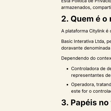
Esta Política de Priva
armazenados, compartilh
2. Quem é o 
A plataforma Citylink é
Basic Interativa Ltda, 
doravante denominada C
Dependendo do contexto
Controladora de d
representantes de 
Operadora, tratan
este for o control
3. Papéis no