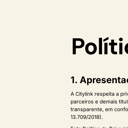
Polít
1. Apresent
A Citylink respeita a p
parceiros e demais titu
transparente, em confo
13.709/2018).