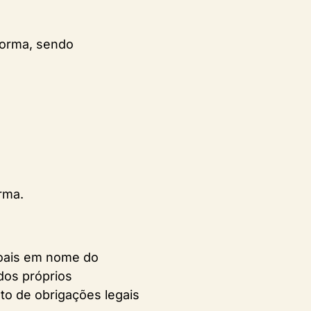
aforma, sendo
rma.
soais em nome do
dos próprios
to de obrigações legais