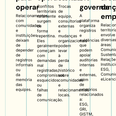
operar
governan
da
Conflitos
Trocas
territoriais
de
emp
Relacionamentos
A
raramente
equipe,
com
plataforma
surgem
consultorias
Relacio
comunidades
organiza
de
externas
territori
e
registros
forma
e
envolve
instituições
e
repentina.
mudanças
diversa
deixam
evidências
Eles
organizacionais
áreas:
de
que
geralmente
podem
Comuni
depender
podem
começam
levar
Sustenta
de
apoiar
com
à
Relaçõe
registros
auditorias
demandas
perda
Instituc
informais
internas
mal
de
ESG,
ou
e
registradas,
histórico
Comuni
da
externas,
compromissos
sobre
eLicenc
memória
além
esquecidos
comunidades
das
de
ou
e
equipes.
relatórios
falhas
relacionamentos
relacionados
de
locais.
a:
comunicação.
ESG,
GRI,
GISTM,