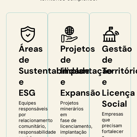
Áreas
Projetos
Gestão
de
de
de
Sustentabilidade
Implantação
Territóri
e
e
e
ESG
Expansão
Licença
Social
Equipes
Projetos
responsáveis
minerários
Empresas
por
em
que
relacionamento
fase de
precisam
comunitário,
licenciamento,
fortalecer
responsabilidade
implantação