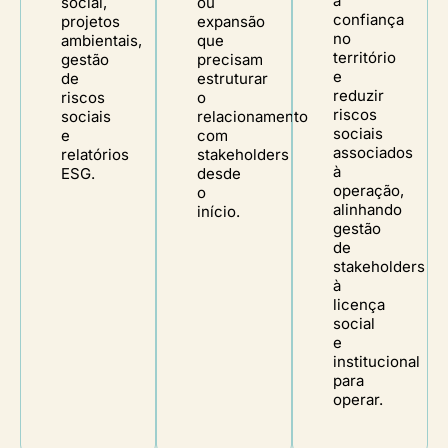
a
social,
ou
confiança
projetos
expansão
no
ambientais,
que
território
gestão
precisam
e
de
estruturar
reduzir
riscos
o
riscos
sociais
relacionamento
sociais
e
com
associados
relatórios
stakeholders
à
ESG.
desde
operação,
o
alinhando
início.
gestão
de
stakeholders
à
licença
social
e
institucional
para
operar.